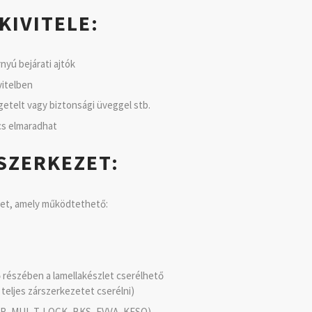
KIVITELE:
yú bejárati ajtók
vitelben
igetelt vagy biztonsági üveggel stb.
cs elmaradhat
SZERKEZET:
et, amely működtethető:
ső részében a lamellakészlet cserélhető
 teljes zárszerkezetet cserélni)
UER, MUL-T-LOCK, BKS, EVVA, KESO)