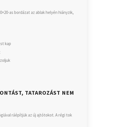
0×20-as bordázat az ablak helyén hiányzik,
st kap
t
zoljuk
BONTÁST, TATAROZÁST NEM
ával ráépítjük az új ajtótokot. A régi tok