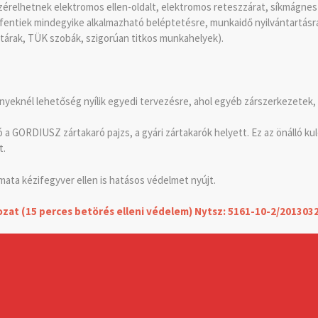
ezérelhetnek elektromos ellen-oldalt, elektromos reteszzárat, síkmág
fentiek mindegyike alkalmazható beléptetésre, munkaidő nyilvántartásra
ttárak, TÜK szobák, szigorúan titkos munkahelyek).
nyeknél lehetőség nyílik egyedi tervezésre, ahol egyéb zárszerkezetek, 
a GORDIUSZ zártakaró pajzs, a gyári zártakarók helyett. Ez az önálló k
t.
ata kézifegyver ellen is hatásos védelmet nyújt.
kozat (15 perces betörés elleni védelem) Nytsz: 5161-10-2/201303