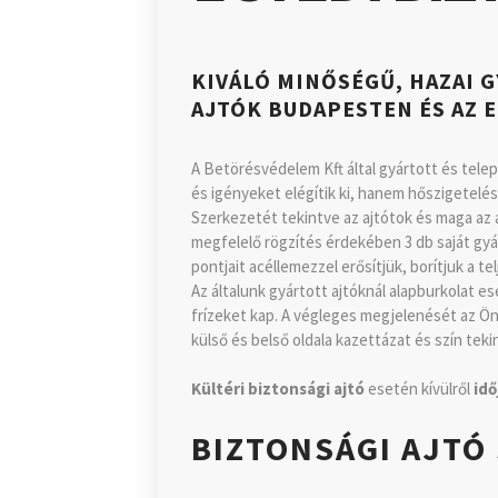
KIVÁLÓ MINŐSÉGŰ, HAZAI G
AJTÓK BUDAPESTEN ÉS AZ 
A Betörésvédelem Kft által gyártott és tel
és igényeket elégítik ki, hanem hőszigetelés
Szerkezetét tekintve az ajtótok és maga az aj
megfelelő rögzítés érdekében 3 db saját gyá
pontjait acéllemezzel erősítjük, borítjuk a 
Az általunk gyártott ajtóknál alapburkolat e
frízeket kap. A végleges megjelenését az Ön á
külső és belső oldala kazettázat és szín tek
Kültéri biztonsági ajtó
esetén kívülről
idő
BIZTONSÁGI AJTÓ