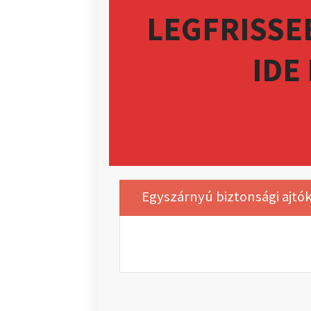
LEGFRISSEB
IDE
Egyszárnyú biztonsági ajtó