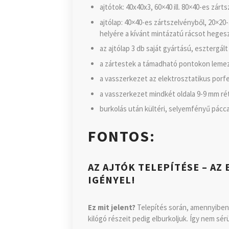
ajtótok: 40x40x3, 60×40 ill. 80×40-es zár
ajtólap: 40×40-es zártszelvényből, 20×20
helyére a kívánt mintázatú rácsot heges
az ajtólap 3 db saját gyártású, esztergált
a zártestek a támadható pontokon lemez
a vasszerkezet az elektrosztatikus porf
a vasszerkezet mindkét oldala 9-9 mm rét
burkolás után kültéri, selyemfényű pácca
FONTOS:
AZ AJTÓK TELEPÍTÉSE – A
IGÉNYEL!
Ez mit jelent?
Telepítés során, amennyiben l
kilógó részeit pedig elburkoljuk. Így nem sérü