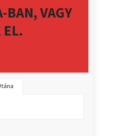
A-BAN, VAGY
 EL.
Utána