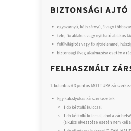
BIZTONSÁGI AJTÓ 
egyszárnyú, kétszárnyú, 3 vagy többszárn
tele, fix ablakos vagy nyitható ablakos ki
felülvilágítós vagy fix ajtóelemmel, hősz
biztonsági üveg alkalmazása esetén a rá
FELHASZNÁLT ZÁR
1. különböző 3 pontos MOTTURA zárszerkez
Egy kulcslyukas zárszerkezetek:
1 db kéttollú kulccsal
1 db kéttollú kulccsal, ahol a zár bel
(a kulcs elvesztése esetén nem kell a
1 db cilinderes kulccsal (TITAN, MA