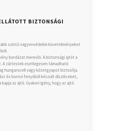
ELLÁTOTT BIZTONSÁGI
gasabb szintű vagyonvédelmi követelményeket
éből.
vény bordázat merevíti. A biztonsági ajtót a
oz. A zártestek esetlegesen támadható
ag hungarocell vagy kőzetgyapot biztosítja.
tást és borovi fenyőből készült díszléceket,
kapja az ajtó. Gyakori igény, hogy az ajtó