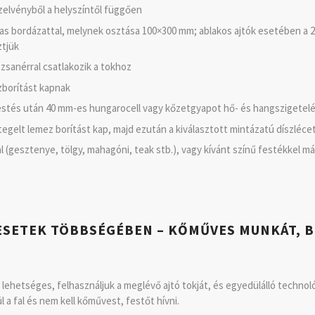
tszelvényből a helyszíntől függően
-as bordázattal, melynek osztása 100×300 mm; ablakos ajtók esetében a 2
ztjük
 zsanérral csatlakozik a tokhoz
borítást kapnak
estés után 40 mm-es hungarocell vagy kőzetgyapot hő- és hangszigetelé
egelt lemez borítást kap, majd ezután a kiválasztott mintázatú díszléce
l (gesztenye, tölgy, mahagóni, teak stb.), vagy kívánt színű festékkel má
Z ESETEK TÖBBSÉGÉBEN – KŐMŰVES MUNKÁT, 
ehetséges, felhasználjuk a meglévő ajtó tokját, és egyedülálló technológi
l a fal és nem kell kőművest, festőt hívni.