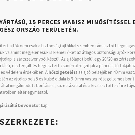
YÁRTÁSÚ, 15 PERCES MABISZ MINŐSÍTÉSSEL 
EGÉSZ ORSZÁG TERÜLETÉN.
epített ajtók nem csak a biztonsági ajtókkal szemben támasztott legma
ük valamint megjelenésük is kiemeli őket az átlagos biztonsági ajtók kör
tólap is zártszelvényből készül. Az ajtólapot belül egy 20*20-as zártszel
rtású, esztergált és hegesztett zsanérral rögzítjük a páncélajtó tokjáh
teljes védelem érdekében. A
hőszigetelés
t az ajtó belsejében 40 mm vast
setén az ajtólap belső és külső oldala is 9-9 mm vastag rétegeltemez borí
ltal megálmodott borítással, kazettázattal és a kiválasztott színre fújva 
intetében eltér egymástól.
járásálló bevonat
ot kap.
 SZERKEZETE: