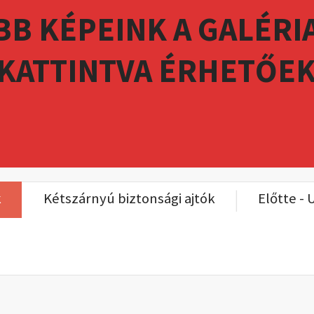
B KÉPEINK A GALÉRI
 KATTINTVA ÉRHETŐEK
k
Kétszárnyú biztonsági ajtók
Előtte - 