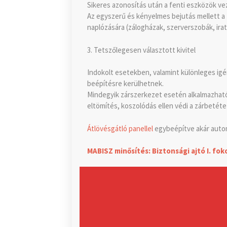
Sikeres azonosítás után a fenti eszközök v
Az egyszerű és kényelmes bejutás mellett a 
naplózására (zálogházak, szerverszobák, ira
3. Tetszőlegesen választott kivitel
Indokolt esetekben, valamint különleges igé
beépítésre kerülhetnek.
Mindegyik zárszerkezet esetén alkalmazható 
eltömítés, koszolódás ellen védi a zárbetéte
Átlövésgátló panellel
egybeépítve akár autom
MABISZ minősítés: Biztonsági ajtó I. fo