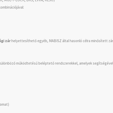
ombinációjával:
gi zár
helyettesíthető egyéb, MABISZ által hasonló célra minősített zárs
 különböző működtetésű beléptető rendszerekkel, amelyek segítségével
yomat)