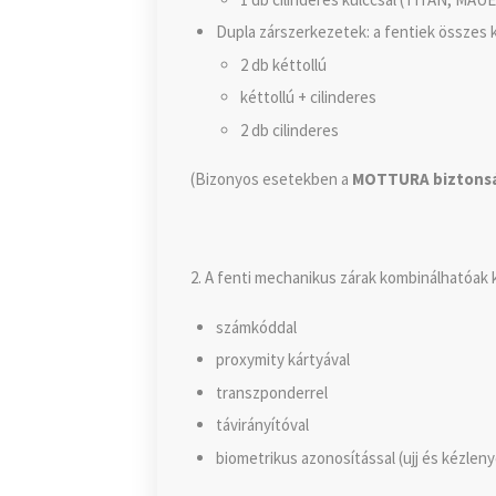
Dupla zárszerkezetek: a fentiek összes k
2 db kéttollú
kéttollú + cilinderes
2 db cilinderes
(Bizonyos esetekben a
MOTTURA biztonsá
2. A fenti mechanikus zárak kombinálhatóak
számkóddal
proxymity kártyával
transzponderrel
távirányítóval
biometrikus azonosítással (ujj és kézlen